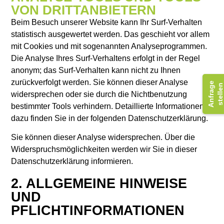
VON DRITTANBIETERN
Beim Besuch unserer Website kann Ihr Surf-Verhalten
statistisch ausgewertet werden. Das geschieht vor allem
mit Cookies und mit sogenannten Analyseprogrammen.
Die Analyse Ihres Surf-Verhaltens erfolgt in der Regel
anonym; das Surf-Verhalten kann nicht zu Ihnen
zurückverfolgt werden. Sie können dieser Analyse
A
n
f
r
a
g
e
s
t
e
l
l
e
n
widersprechen oder sie durch die Nichtbenutzung
bestimmter Tools verhindern. Detaillierte Informationen
dazu finden Sie in der folgenden Datenschutzerklärung.
Sie können dieser Analyse widersprechen. Über die
Widerspruchsmöglichkeiten werden wir Sie in dieser
Datenschutzerklärung informieren.
2. ALLGEMEINE HINWEISE
UND
PFLICHTINFORMATIONEN